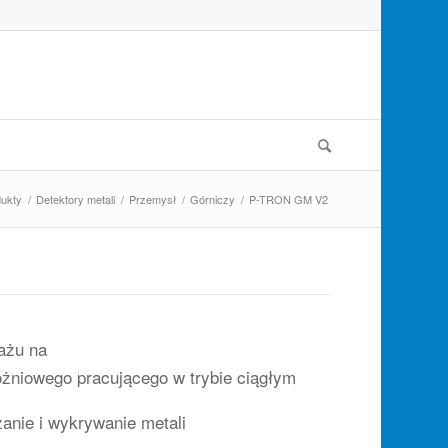
ukty
/
Detektory metali
/
Przemysł
/
Górniczy
/
P-TRON GM V2
ażu na
óżniowego pracującego w trybie ciągłym
anie i wykrywanie metali