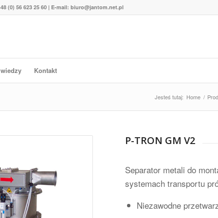
48 (0) 56 623 25 60 | E-mail: biuro@jantom.net.pl
 wiedzy
Kontakt
Jesteś tutaj:
Home
/
Prod
P-TRON GM V2
Separator metali do mont
systemach transportu pr
Niezawodne przetwarz